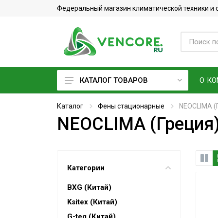
Федеральный магазин климатической техники и
О К
КАТАЛОГ ТОВАРОВ
Кондиционеры
Каталог
Фены стационарные
NEOCLIMA (
NEOCLIMA (Греция
Фреон
Вентиляционное оборудование
Очистители воздуха
Категории
Увлажнители воздуха
BXG (Китай)
Мойки воздуха
Ksitex (Китай)
Водонагреватели
G-teq (Китай)