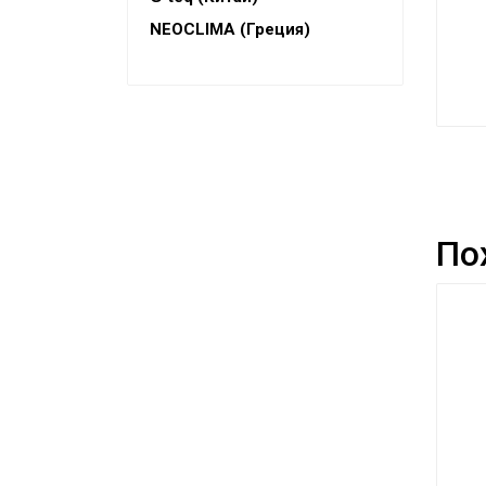
Конвекторы
NEOCLIMA (Греция)
Электрокамины
Тепловые пушки
Тепловые завесы
Калориферы
Инфракрасные обогреватели
По
Уличные обогреватели
Чаши для костра
Сушилки для рук
Осушители воздуха
Фены стационарные
Дозаторы для жидкого мыла
Диспенсеры