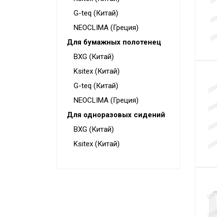
Конвекторы
G-teq (Китай)
Электрокамины
NEOCLIMA (Греция)
Для бумажных полотенец
Тепловые пушки
BXG (Китай)
Тепловые завесы
Ksitex (Китай)
Калориферы
G-teq (Китай)
Инфракрасные обогреватели
NEOCLIMA (Греция)
Уличные обогреватели
Для одноразовых сидений
Чаши для костра
BXG (Китай)
Ksitex (Китай)
Сушилки для рук
Осушители воздуха
Фены стационарные
Дозаторы для жидкого мыла
Диспенсеры