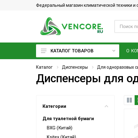
Федеральный магазин климатической техники и
О К
КАТАЛОГ ТОВАРОВ
Кондиционеры
Каталог
Диспенсеры
Для одноразовых с
Диспенсеры для од
Фреон
Вентиляционное оборудование
Очистители воздуха
Категории
Увлажнители воздуха
Для туалетной бумаги
Мойки воздуха
BXG (Китай)
Водонагреватели
Ksitex (Китай)