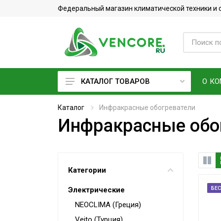
Федеральный магазин климатической техники и
О К
КАТАЛОГ ТОВАРОВ
Кондиционеры
Каталог
Инфракрасные обогреватели
Инфракрасные обо
Фреон
Вентиляционное оборудование
Очистители воздуха
Категории
Увлажнители воздуха
БЕ
Электрические
Мойки воздуха
NEOCLIMA (Греция)
Водонагреватели
Veito (Турция)