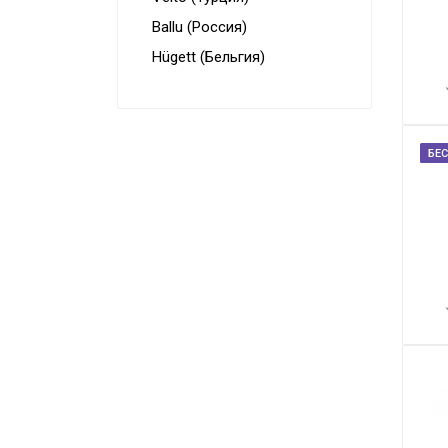
Конвекторы
Ballu (Россия)
Электрокамины
Hügett (Бельгия)
Тепловые пушки
Тепловые завесы
БЕ
Калориферы
Инфракрасные обогреватели
Уличные обогреватели
Чаши для костра
Сушилки для рук
Осушители воздуха
Фены стационарные
Дозаторы для жидкого мыла
Диспенсеры