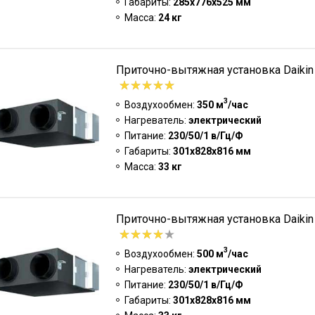
Габариты:
285x776x525 мм
Масса:
24 кг
Приточно-вытяжная установка Daiki
3
Воздухообмен:
350 м
/час
Нагреватель:
электрический
Питание:
230/50/1 в/Гц/Ф
Габариты:
301x828x816 мм
Масса:
33 кг
Приточно-вытяжная установка Daiki
3
Воздухообмен:
500 м
/час
Нагреватель:
электрический
Питание:
230/50/1 в/Гц/Ф
Габариты:
301x828x816 мм