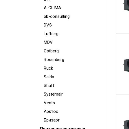
Конвекторы
A-CLIMA
Электрокамины
bb-consulting
Тепловые пушки
DVS
Lufberg
Тепловые завесы
MDV
Калориферы
Ostberg
Инфракрасные обогреватели
Rosenberg
Уличные обогреватели
Ruck
Чаши для костра
Salda
Shuft
Сушилки для рук
Systemair
Осушители воздуха
Vents
Фены стационарные
Арктос
Дозаторы для жидкого мыла
Бризарт
Приточно-вытяжные
Диспенсеры