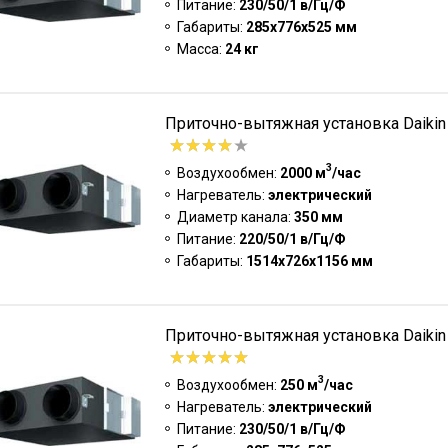
Питание:
230/50/1 в/Гц/Ф
Габариты:
285x776x525 мм
Масса:
24 кг
Приточно-вытяжная установка Daiki
3
Воздухообмен:
2000 м
/час
Нагреватель:
электрический
Диаметр канала:
350 мм
Питание:
220/50/1 в/Гц/Ф
Габариты:
1514х726х1156 мм
Приточно-вытяжная установка Daiki
3
Воздухообмен:
250 м
/час
Нагреватель:
электрический
Питание:
230/50/1 в/Гц/Ф