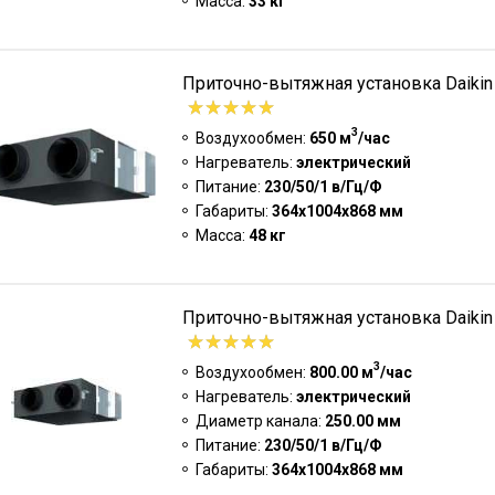
Масса:
33 кг
Приточно-вытяжная установка Daiki
3
Воздухообмен:
650 м
/час
Нагреватель:
электрический
Питание:
230/50/1 в/Гц/Ф
Габариты:
364x1004x868 мм
Масса:
48 кг
Приточно-вытяжная установка Daiki
3
Воздухообмен:
800.00 м
/час
Нагреватель:
электрический
Диаметр канала:
250.00 мм
Питание:
230/50/1 в/Гц/Ф
Габариты:
364x1004x868 мм