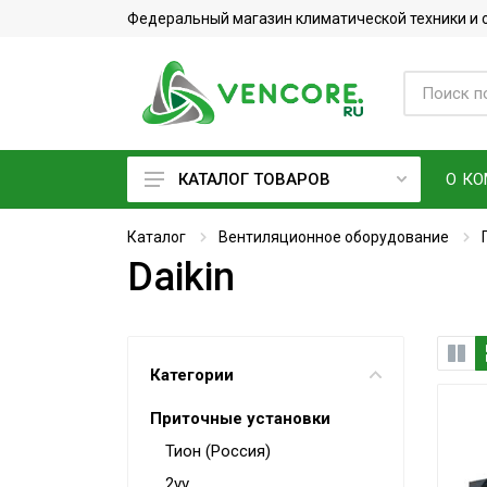
Федеральный магазин климатической техники и
О К
КАТАЛОГ ТОВАРОВ
Кондиционеры
Каталог
Вентиляционное оборудование
Daikin
Фреон
Вентиляционное оборудование
Очистители воздуха
Категории
Увлажнители воздуха
Приточные установки
Мойки воздуха
Тион (Россия)
Водонагреватели
2vv