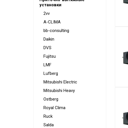
установки
Аксессуары
2vv
A-CLIMA
bb-consulting
Daikin
DVS
Fujitsu
LMF
Lufberg
Mitsubishi Electric
Mitsubishi Heavy
Ostberg
Royal Clima
Ruck
Salda