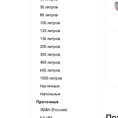
Конвекторы
50 литров
Электрокамины
80 литров
Тепловые пушки
100 литров
120 литров
Тепловые завесы
150 литров
Калориферы
200 литров
Инфракрасные обогреватели
300 литров
Уличные обогреватели
400 литров
Чаши для костра
600 литров
1000 литров
Сушилки для рук
Настенные
Осушители воздуха
Напольные
Фены стационарные
Проточные
Дозаторы для жидкого мыла
ЭВАН (Россия)
По
Диспенсеры
6,0 кВт