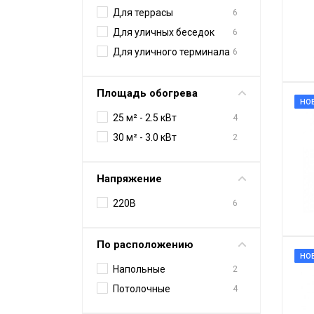
Для террасы
6
Аксессуары
Для уличных беседок
6
Для уличного терминала
6
Площадь обогрева
НО
25 м² - 2.5 кВт
4
30 м² - 3.0 кВт
2
Напряжение
220В
6
По расположению
НО
Напольные
2
Потолочные
4