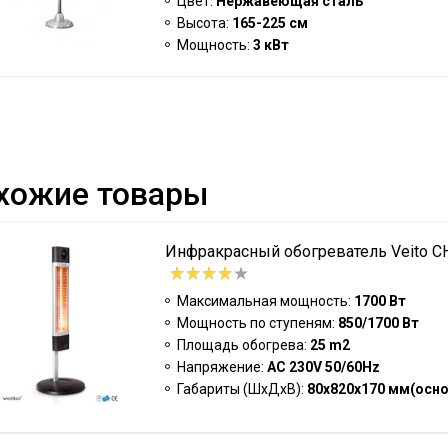
Цвет:
Нержавеющая сталь
Высота:
165-225 см
Мощность:
3 кВт
хожие товары
Инфракрасный обогреватель Veito CH
Максимальная мощность:
1700 Вт
Мощность по ступеням:
850/1700 Вт
Площадь обогрева:
25 m2
Напряжение:
AC 230V 50/60Hz
Габариты (ШxДxВ):
80х820х170 мм(осн