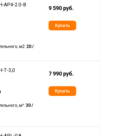
H-AP4-2.0-B
9 590 руб.
ельного, м2:
20 /
H-Т-3,0
7 990 руб.
0
ельного, м²:
30 /
H-APL-0.8