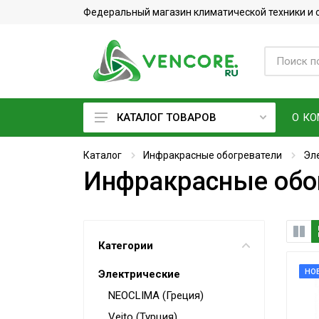
Федеральный магазин климатической техники и
О К
КАТАЛОГ ТОВАРОВ
Кондиционеры
Каталог
Инфракрасные обогреватели
Эл
Инфракрасные обог
Фреон
Вентиляционное оборудование
Очистители воздуха
Категории
Увлажнители воздуха
НО
Электрические
Мойки воздуха
NEOCLIMA (Греция)
Водонагреватели
Veito (Турция)