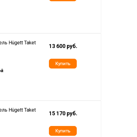
ль Hügett Taket
13 600 руб.
ой
ль Hügett Taket
15 170 руб.