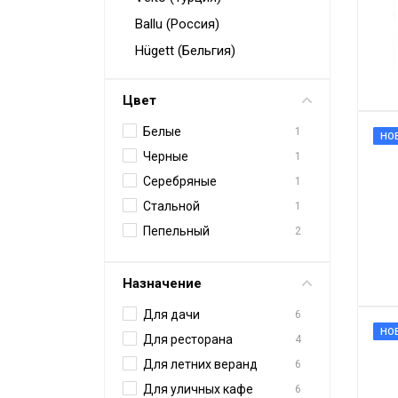
Конвекторы
Ballu (Россия)
Электрокамины
Hügett (Бельгия)
Тепловые пушки
Цвет
Тепловые завесы
Белые
1
НО
Калориферы
Черные
1
Инфракрасные обогреватели
Серебряные
1
Уличные обогреватели
Стальной
1
Пепельный
2
Чаши для костра
Сушилки для рук
Назначение
Осушители воздуха
Для дачи
6
Фены стационарные
НО
Для ресторана
4
Дозаторы для жидкого мыла
Для летних веранд
6
Для уличных кафе
6
Диспенсеры