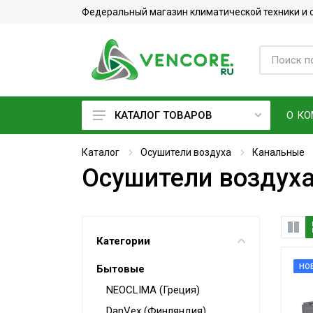
Федеральный магазин климатической техники и
О К
КАТАЛОГ ТОВАРОВ
Кондиционеры
Каталог
Осушители воздуха
Канальные
Осушители воздуха
Фреон
Вентиляционное оборудование
Очистители воздуха
Категории
Увлажнители воздуха
НО
Бытовые
Мойки воздуха
NEOCLIMA (Греция)
Водонагреватели
DanVex (Финляндия)