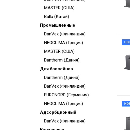
Конвекторы
MASTER (США)
Электрокамины
Ballu (Китай)
Промышленные
Тепловые пушки
DanVex (Финляндия)
Тепловые завесы
NEOCLIMA (Греция)
НО
Калориферы
MASTER (США)
Инфракрасные обогреватели
Dantherm (Дания)
Уличные обогреватели
Для бассейнов
Чаши для костра
Dantherm (Дания)
DanVex (Финляндия)
Сушилки для рук
EURONORD (Германия)
Осушители воздуха
NEOCLIMA (Греция)
НО
Фены стационарные
Адсорбционный
Дозаторы для жидкого мыла
DanVex (Финляндия)
Канальные
Диспенсеры