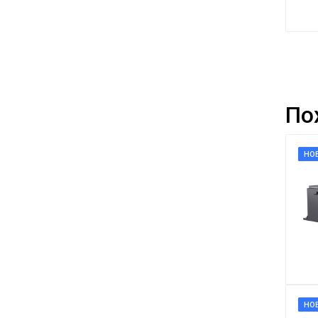
По
НО
НО