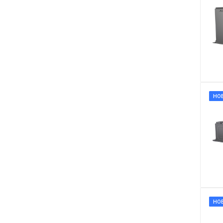
НО
НО