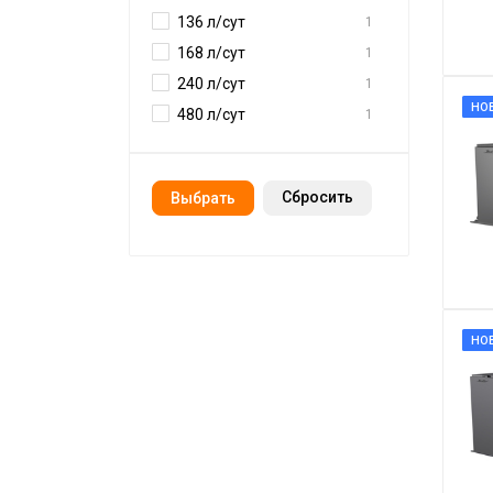
136 л/сут
1
168 л/сут
1
240 л/сут
1
НО
480 л/сут
1
Cбросить
НО