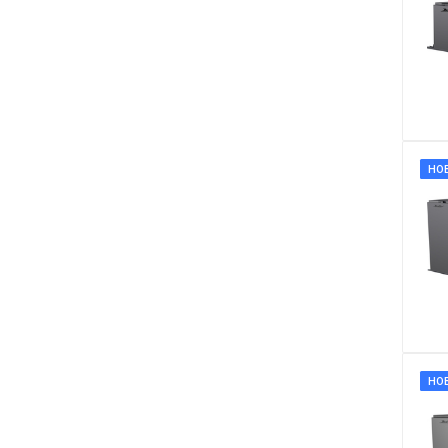
НО
НО