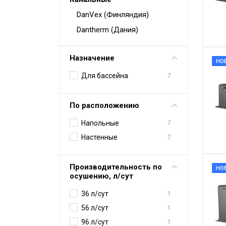
DanVex (Финляндия)
Аксессуары
Dantherm (Дания)
Назначение
НО
Для бассейна
7
По расположению
Напольные
7
Настенные
7
Производительность по
НО
осушению, л/сут
36 л/сут
1
56 л/сут
1
96 л/сут
1