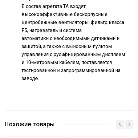
В состав агрегата ТА входят
высокоэффективные бескорпусные
центробежные вентиляторы, фильтр класса
F5, нагреватель и система
автоматики с необходимыми датчиками и
защитой, а также с выносным пультом
управления с русифицированным дисплеем
и 10-метровым кабелем, поставляется
тестированной и запрограммированной на
заводе.
Руководство по монтажу приточные
Мощность на обогрев
35.0 кВт
установки Syastemair серия TA
Похожие товары
Cертификат соответствия
2000.00
Воздухообмен
воздухообрабатывающего оборудования
м<sup>3</sup>/час