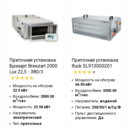
Systemair требованиям нормативных
Мощность
0.673 кВт
документов (Ростест)
Воздуховод
Прямоугольный
Размер канала
500x250 мм
Нагреватель
водяной
Питание
400/50/3 в/Гц/Ф
Пульт дистанционного
Да
управления
Приточная установка
Приточная установка
Бризарт Breezart 2000
Ruck SL9130G0201
Габариты
1190x750x374 мм
Lux 22,5 - 380/3
Масса
90.00 кг
Мощность на обогрев:
66.00 кВт
Мощность на обогрев:
22.5 кВт
Воздухообмен:
3300.00
3
м
/час
Воздухообмен:
2000.00
3
м
/час
Нагреватель:
водяной
Мощность:
22.50 кВт
Питание:
230/50/1 в/Гц/Ф
Нагреватель:
Пульт дистанционного
электрический
управления:
Да
Тип:
приточные