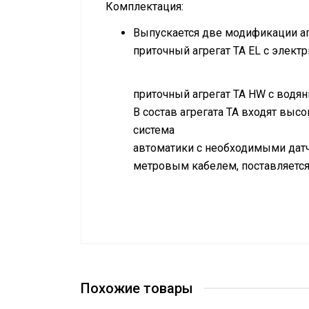
Комплектация:
Выпускается две модификации аг
приточный агрегат ТА EL с элект
приточный агрегат ТА HW c водя
В состав агрегата ТА входят вы
система
автоматики с необходимыми датч
метровым кабелем, поставляется
Руководство по монтажу приточны
Мощность на обогрев
Cертификат соответствия воздух
Воздухообмен
Напряжение
Похожие товары
Мощность