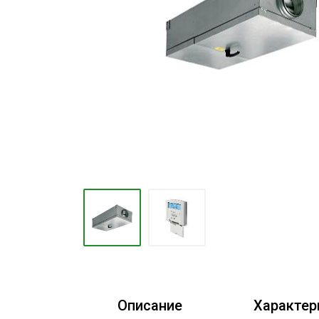
Конвекторы
Электрокамины
Тепловые пушки
Тепловые завесы
Калориферы
Инфракрасные обогреватели
Уличные обогреватели
Чаши для костра
Сушилки для рук
Осушители воздуха
Фены стационарные
Дозаторы для жидкого мыла
Описание
Характер
Диспенсеры