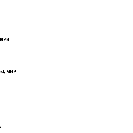
иями
ard, МИР
и