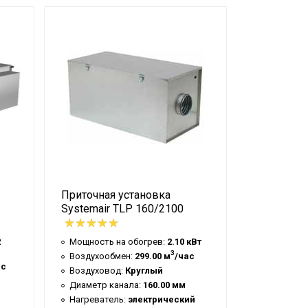
Приточная установка
Приточная
Systemair TLP 160/2100
OTA 250/6
2
Мощность на обогрев:
2.10 кВт
Мощность 
3
Воздухообмен:
299.00 м
/час
Воздухооб
ас
Воздуховод:
Круглый
Напряжен
Диаметр канала:
160.00 мм
Воздухово
Нагреватель:
электрический
Диаметр к