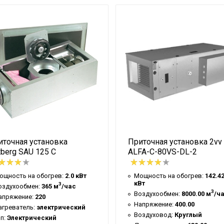
Круглый
200 мм
электрический
400/50/3 в/Гц/Ф
Да
1125x500x354 мм
46.00 кг
иточная установка
Приточная установка 2vv
berg SAU 125 C
ALFA-C-80VS-DL-2
ощность на обогрев:
2.0 кВт
Мощность на обогрев:
142.4
кВт
3
оздухообмен:
365 м
/час
3
Воздухообмен:
8000.00 м
/ч
апряжение:
220
Напряжение:
400.00
агреватель:
электрический
Воздуховод:
Круглый
ип:
Электрический