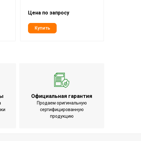
Цена по запросу
Цена по з
ты
Официальная гарантия
а
Продаем оригинальную
ики
сертифицированную
продукцию