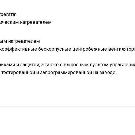
регата:
рическим нагревателем
ным нагревателем
сокоэффективные бескорпусные центробежные вентиляторы,
иками и защитой, а также с выносным пультом управлени
 тестированной и запрограммированной на заводе.
е установки Syastemair серия TA
3.00 кВт
ообрабатывающего оборудования Systemair требованиям н
227.00 м<sup>3</su
220.00
0.13 кВт