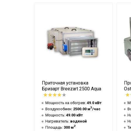
Воздуховод
Диаметр канала
Нагреватель
Питание
Пульт дистанционного управления
Габариты
Масса
ка Shuft
Приточная установка
Пр
3
Бризарт Breezart 2500 Aqua
Ost
ев:
21.00 кВт
Мощность на обогрев:
49.0 кВт
М
3
3
.00 м
/час
Воздухообмен:
2500.00 м
/час
В
рический
Мощность:
49.00 кВт
Н
/Гц/Ф
Нагреватель:
водяной
Н
2
1700 мм
Площадь:
300 м
Т