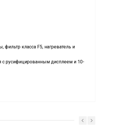
 фильтр класса F5, нагреватель и
я с русифицированным дисплеем и 10-
ормативных документов (Ростест)
p>/час