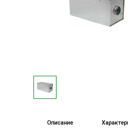
Конвекторы
Электрокамины
Тепловые пушки
Тепловые завесы
Калориферы
Инфракрасные обогреватели
Уличные обогреватели
Чаши для костра
Сушилки для рук
Осушители воздуха
Фены стационарные
Дозаторы для жидкого мыла
Описание
Характер
Диспенсеры