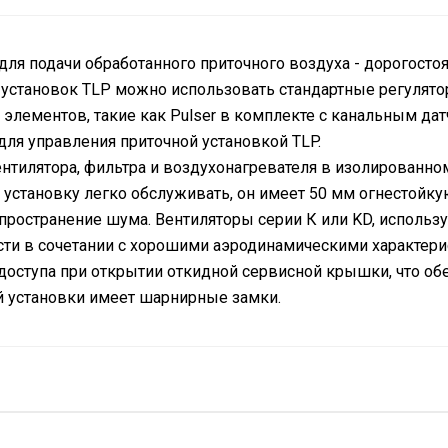
 для подачи обработанного приточного воздуха - дорогост
 установок TLP можно использовать стандартные регулято
элементов, такие как Pulser в комплекте с канальным да
для управления приточной установкой TLP.
ентилятора, фильтра и воздухонагревателя в изолированно
ю установку легко обслуживать, он имеет 50 мм огнесто
остранение шума. Вентиляторы серии К или KD, использу
сти в сочетании с хорошими аэродинамическими характери
доступа при открытии откидной сервисной крышки, что об
й установки имеет шарнирные замки.
ки Systemair TLP
2.10 кВт
ообрабатывающего оборудования Systemair требованиям н
299.00 м<sup>3</sup>/час
Круглый
160.00 мм