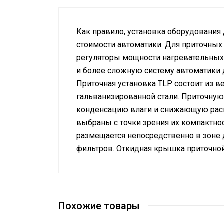
Аксессуары
Как правило, установка оборудования
стоимости автоматики. Для приточных
регуляторы мощности нагревательных 
и более сложную систему автоматики 
Приточная установка TLP состоит из в
гальванизированной стали. Приточну
конденсацию влаги и снижающую распр
выбраны с точки зрения их компактно
размещается непосредственно в зоне 
фильтров. Откидная крышка приточно
Спецификация приточной установ
Мощность на обогрев
Cертификат соответствия воздух
Воздухообмен
Воздуховод
Похожие товары
Диаметр канала