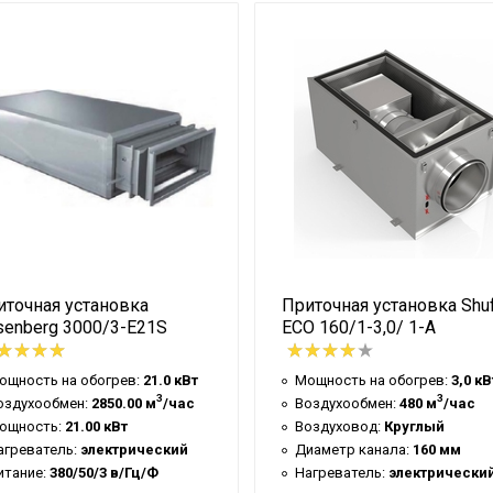
электрический
приточные
220/50/1 в/Гц/Ф
531x525x794 мм
33.00 кг
IP 44
иточная установка
Приточная установка Shuf
senberg 3000/3-E21S
ECO 160/1-3,0/ 1-A
ощность на обогрев:
21.0 кВт
Мощность на обогрев:
3,0 кВ
3
3
оздухообмен:
2850.00 м
/час
Воздухообмен:
480 м
/час
ощность:
21.00 кВт
Воздуховод:
Круглый
агреватель:
электрический
Диаметр канала:
160 мм
итание:
380/50/3 в/Гц/Ф
Нагреватель:
электрически