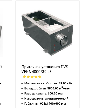
t
Приточная установка DVS
Приточная
VEKA 4000/39 L3
VEKA 1000
т
Мощность на обогрев:
39.00 кВт
Мощность 
3
Воздухообмен:
5800.00 м
/час
Воздухооб
Размер канала:
600.00 мм
Размер ка
Нагреватель:
электрический
Нагревате
й
Габариты:
924x1700x600 мм
Габариты: