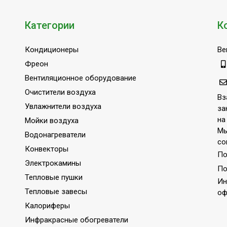
Категории
К
Кондиционеры
Ве
Фреон
Вентиляционное оборудование
Очистители воздуха
Вз
Увлажнители воздуха
за
на
Мойки воздуха
Мы
Водонагреватели
со
Конвекторы
По
Электрокамины
По
Тепловые пушки
Ин
Тепловые завесы
оф
Калориферы
Инфракрасные обогреватели