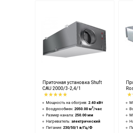
Нагреватель
Тип
Питание
Габариты
Масса
Класс защиты
ка Salda
Приточная установка Shuft
Пр
CAU 2000/3-2,4/1
Ro
ев:
2.40 кВт
Мощность на обогрев:
2.40 кВт
М
3
3
.00 м
/час
Воздухообмен:
2050.00 м
/час
В
Размер канала:
250.00 мм
М
ый
Нагреватель:
электрический
Н
0.00 мм
Питание:
230/50/1 в/Гц/Ф
П