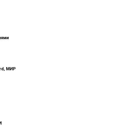
иями
ard, МИР
и