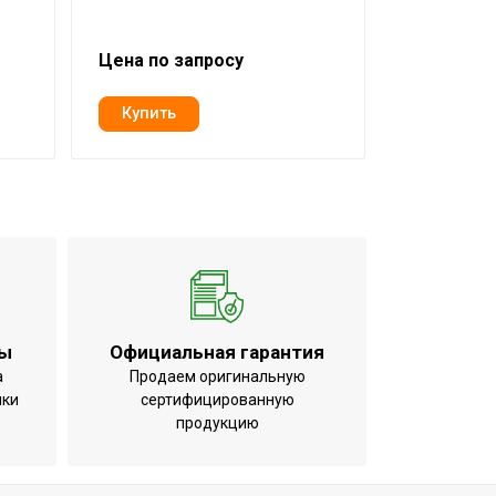
Цена по запросу
Цена по з
ты
Официальная гарантия
а
Продаем оригинальную
ики
сертифицированную
продукцию