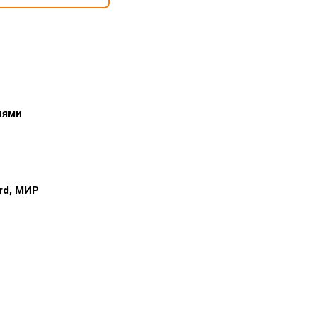
иями
ard, МИР