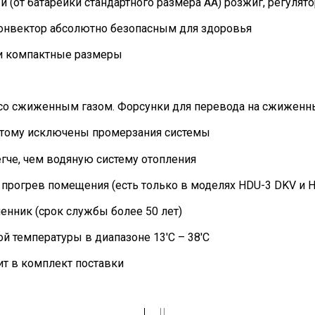
 (от батарейки стандартного размера АА) розжиг, регулят
конвектор абсолютно безопасным для здоровья
и компактные размеры
со сжиженным газом. Форсунки для перевода на сжиженный
оэтому исключены промерзания системы
гче, чем водяную систему отопления
 прогрев помещения (есть только в моделях HDU-3 DKV и 
нник (срок службы более 50 лет)
й температуры в диапазоне 13'C – 38'C
ит в комплект поставки