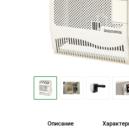
Конвекторы
Электрокамины
Тепловые пушки
Тепловые завесы
Калориферы
Инфракрасные обогреватели
Уличные обогреватели
Чаши для костра
Сушилки для рук
Осушители воздуха
Фены стационарные
Дозаторы для жидкого мыла
Описание
Характер
Диспенсеры