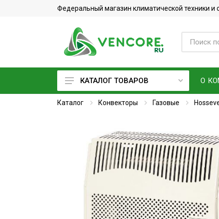
Федеральный магазин климатической техники и
О К
КАТАЛОГ ТОВАРОВ
Каталог
Кондиционеры
Конвекторы
Газовые
Hossev
Фреон
Вентиляционное оборудование
Очистители воздуха
Увлажнители воздуха
Мойки воздуха
Водонагреватели