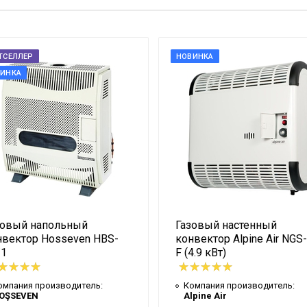
Настенн
Закрыт
Сталь
ТСЕЛЛЕР
НОВИНКА
Нет
ИНКА
3 кВт
2,7 кВт
90 %
0,28 м3/
85 мм
160 мм
зовый напольный
Газовый настенный
1/2"
нвектор Hosseven HBS-
конвектор Alpine Air NGS
12,4 кг
/1
F (4.9 кВт)
635 мм
омпания производитель:
Компания производитель:
270 мм
OŞSEVEN
Alpine Air