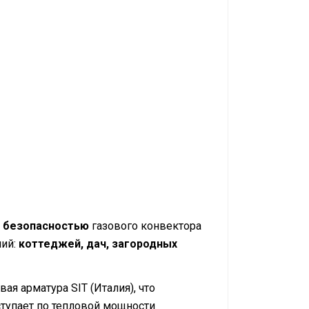
й безопасностью
газового конвектора
ний:
коттеджей, дач, загородных
ая арматура SIT (Италия), что
ступает по тепловой мощности