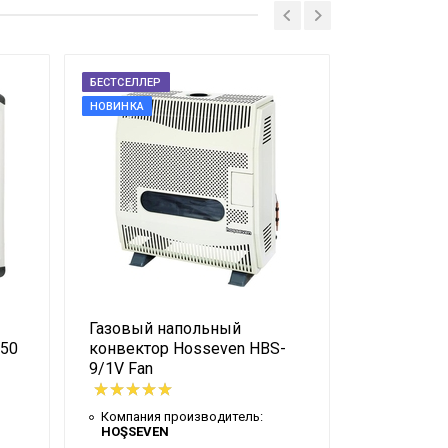
ый
ый
БЕСТСЕЛЛЕР
БЕСТСЕЛЛЕР
НОВИНКА
НОВИНКА
час
Газовый напольный
Газовый н
-50
конвектор Hosseven HBS-
конвектор
9/1V Fan
DKV (5 кВт
Компания производитель:
Компания 
HOŞSEVEN
HOŞSEVE